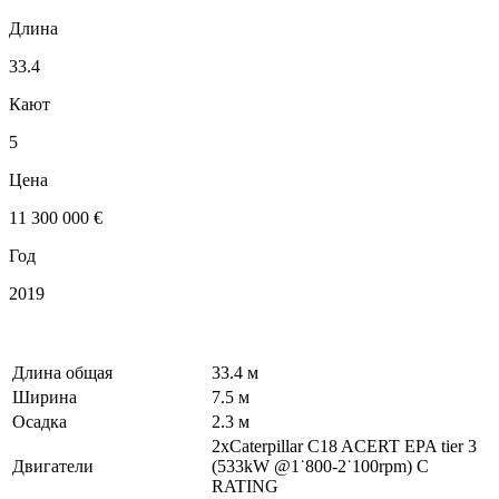
Длина
33.4
Кают
5
Цена
11 300 000 €
Год
2019
Длина общая
33.4 м
Ширина
7.5 м
Осадка
2.3 м
2xCaterpillar C18 ACERT EPA tier 3
Двигатели
(533kW @1˙800-2˙100rpm) C
RATING